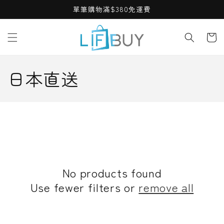
Skip to
單筆購物滿$380免運費
content
Cart
C
日本直送
o
l
l
e
No products found
c
Use fewer filters or
remove all
t