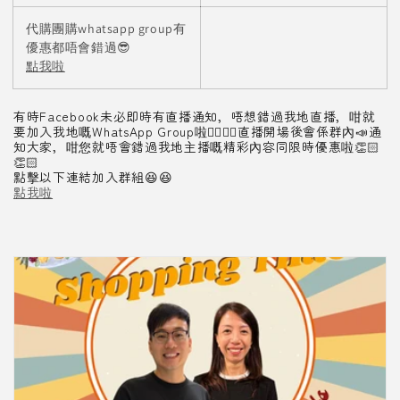
i
代購團購whatsapp group有
優惠都唔會錯過😎
o
點我啦
n
有時Facebook未必即時有直播通知，唔想錯過我地直播，咁就
要加入我地嘅WhatsApp Group啦👍🏻👍🏻直播開場後會係群內📣通
:
知大家，咁您就唔會錯過我地主播嘅精彩內容同限時優惠啦👏🏻
👏🏻
點擊以下連結加入群組😆😆
點我啦