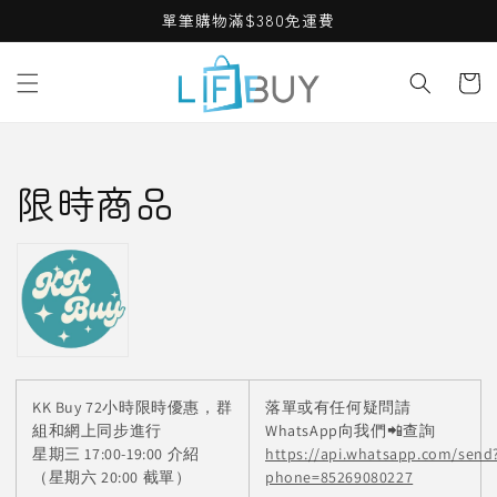
Skip to
單筆購物滿$380免運費
content
Cart
C
限時商品
o
l
l
e
KK Buy 72小時限時優惠，群
落單或有任何疑問請
c
組和網上同步進行
WhatsApp向我們📲查詢
星期三 17:00-19:00 介紹
https://api.whatsapp.com/send
t
（星期六 20:00 截單）
phone=85269080227