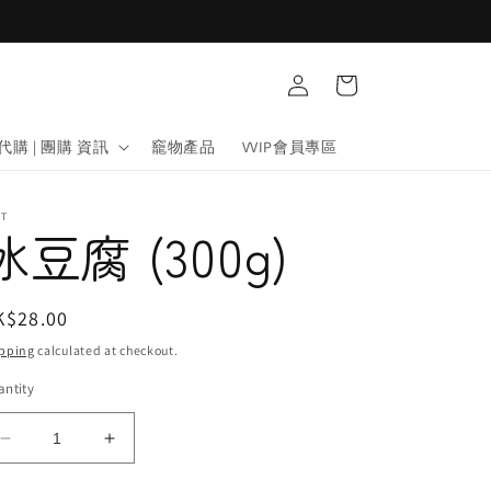
Log
Cart
in
代購 | 團購 資訊
竉物產品
VVIP會員專區
DT
冰豆腐 (300g)
egular
K$28.00
ice
pping
calculated at checkout.
ntity
Decrease
Increase
quantity
quantity