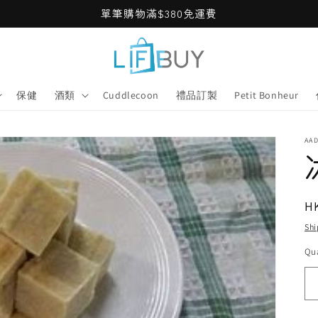
單筆購物滿$380免運費
保健
酒類
Cuddlecoon
禮品訂製
Petit Bonheur
AA
R
H
pr
Shi
Qua