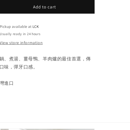
for
for
Add to cart
冰
冰
豆
豆
腐
腐
Pickup available at
LCK
(300g)
(300g)
Usually ready in 24 hours
View store information
鍋、煮湯、薑母鴨、羊肉爐的最佳首選，傳
口味，彈牙口感。
灣進口