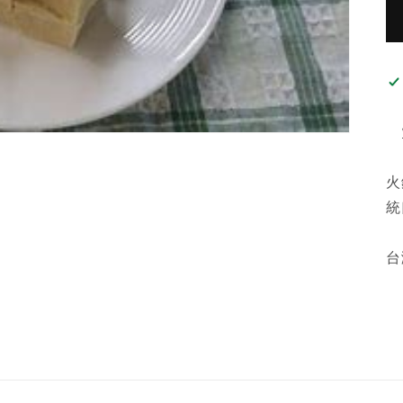
火
統
台