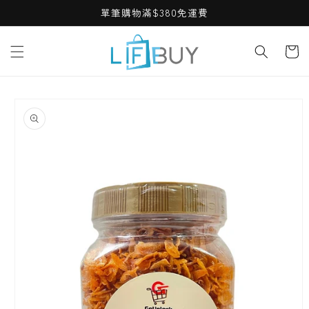
Skip to
單筆購物滿$380免運費
content
Cart
Skip to
product
information