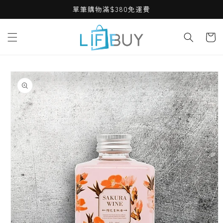
Skip to
單筆購物滿$380免運費
content
Cart
Skip to
product
information