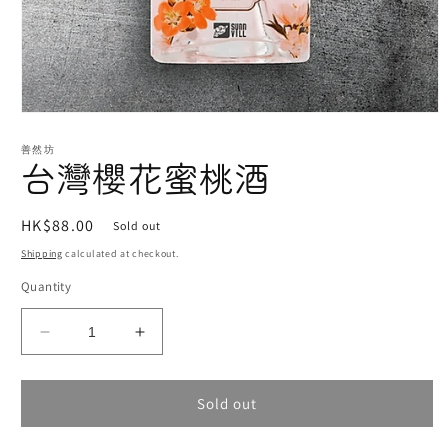
Open
media
1
善然坊
台灣櫻花蜜桃酒
in
modal
Regular
HK$88.00
Sold out
price
Shipping
calculated at checkout.
Quantity
Decrease
Increase
quantity
quantity
for
for
Sold out
台
台
灣
灣