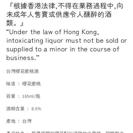
櫻
櫻
『根據香港法律,不得在業務過程中,向
花
花
未成年人售賣或供應令人醺醉的酒
蜜
蜜
類。』
桃
桃
“Under the law of Hong Kong,
酒
酒
intoxicating liquor must not be sold or
supplied to a minor in the course of
business.”
台灣櫻花蜜桃酒
味道 ： 櫻花蜜桃
容量 ： 165ml/瓶
酒精含量 ： 8.5%
產地 ： 台灣