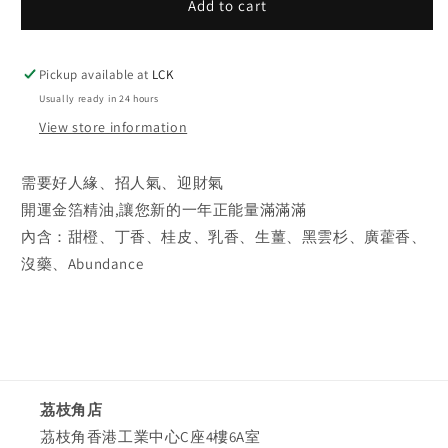
Add to cart
金
金
箔
箔
招
招
Pickup available at
LCK
財
財
Usually ready in 24 hours
油
油
10ml
10ml
View store information
需要好人緣、招人氣、迎財氣
開運金箔精油,讓您新的一年正能量滿滿滿
內含：甜橙、丁香、桂皮、乳香、生薑、黑雲杉、廣藿香、
沒藥、Abundance
茘枝角店
茘枝角香港工業中心C座4樓6A室