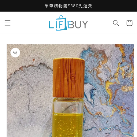
Skip to
單筆購物滿$380免運費
content
Cart
Skip to
product
information