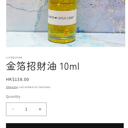
Open
media
1
LIFEBUYHK
金箔招財油 10ml
in
modal
Regular
HK$138.00
price
Shipping
calculated at checkout.
Quantity
Decrease
Increase
quantity
quantity
for
for