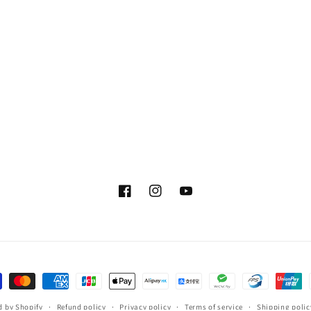
Facebook
Instagram
YouTube
ent
hods
 by Shopify
Refund policy
Privacy policy
Terms of service
Shipping polic