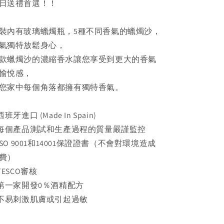
日送禮首選！！
裝內有玻璃蠟燭瓶，5種不同香氣的蠟燭沙，
氣獨特放鬆身心，
款蠟燭沙的濃縮香水讓您享受到更大的香氣
愉悅感，
您家中每個角落都擁有獨特香氣。
西班牙進口 (Made In Spain)
 每個產品測試和生產過程的質量嚴謹監控
 ISO 9001和14001保證證書（不會對環境造成
費）
 TESCO審核
 第一家開發0％酒精配方
 不易刺激肌膚或引起過敏