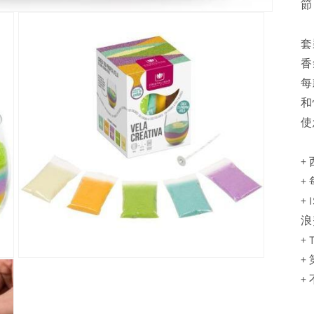
節
套
香
每
和
使
+ 
+
+
浪
+
+
Open
media
+
3
in
modal