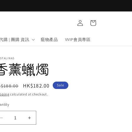
Log
Cart
in
代購 | 團購 資訊
竉物產品
VVIP會員專區
STALINAS
香薰蠟燭
egular
Sale
HK$182.00
$188.00
Sale
ice
price
pping
calculated at checkout.
ntity
Decrease
Increase
quantity
quantity