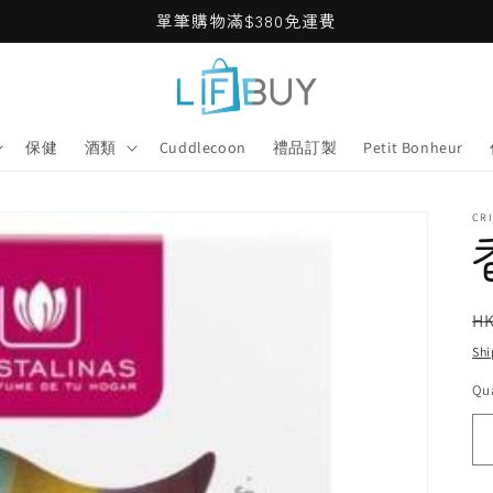
單筆購物滿$380免運費
保健
酒類
Cuddlecoon
禮品訂製
Petit Bonheur
CRI
R
HK
pr
Shi
Qua