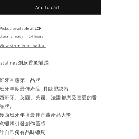
for
for
Add to cart
香
香
薰
薰
蠟
蠟
Pickup available at
LCK
燭
燭
Usually ready in 24 hours
View store information
ristalinas創意香薰蠟燭
班牙香薰第一品牌
班牙年度最佳產品, 具歐盟認證
西班牙、英國、美國、法國都廣受喜愛的香
品牌。
獲西班牙年度最佳香薰產品大獎
意蠟燭引發創作靈感
計自己獨有品味蠟燭