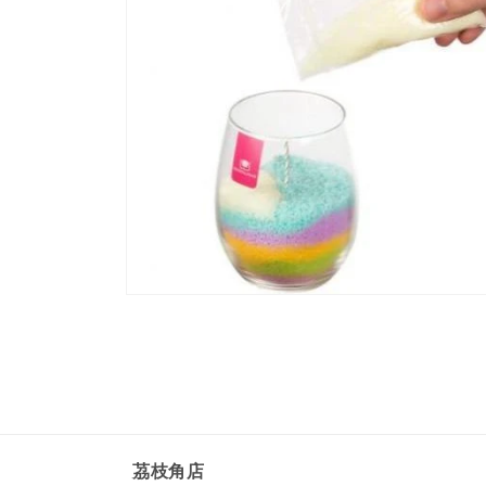
Open
media
4
in
modal
茘枝角店