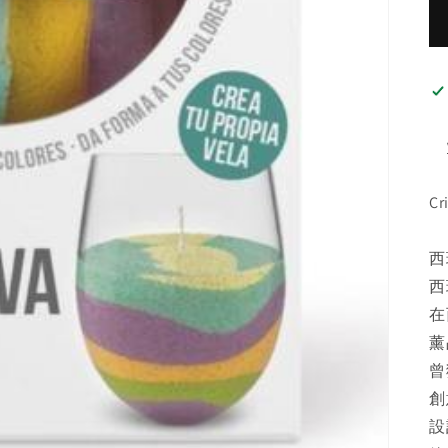
C
西
西
在
薰
曾
創
設