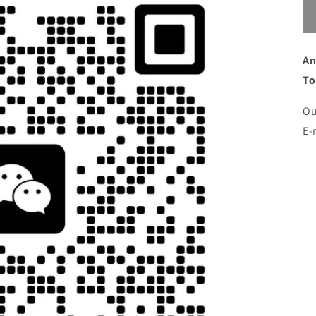
A
T
Ou
E-