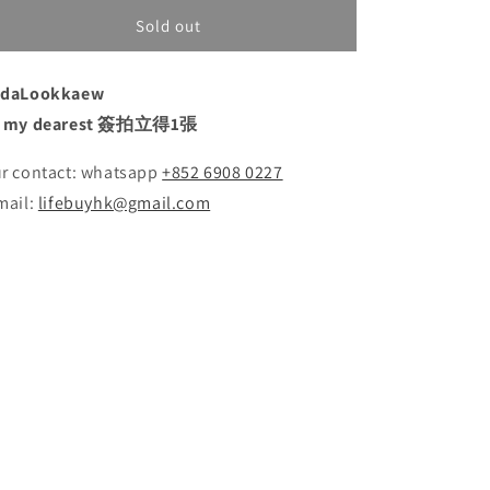
for
for
#1252
#1252
Sold out
ndaLookkaew
o my dearest 簽拍立得1張
r contact: whatsapp
+852 6908 0227
mail:
lifebuyhk@gmail.com