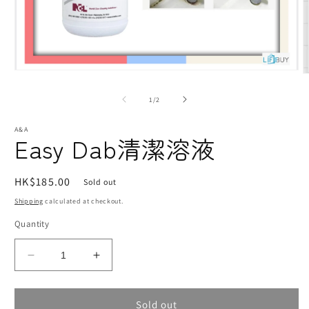
Open
O
media
m
1
2
of
1
/
2
in
i
modal
m
A&A
Easy Dab清潔溶液
Regular
HK$185.00
Sold out
price
Shipping
calculated at checkout.
Quantity
Decrease
Increase
quantity
quantity
for
for
Easy
Easy
Sold out