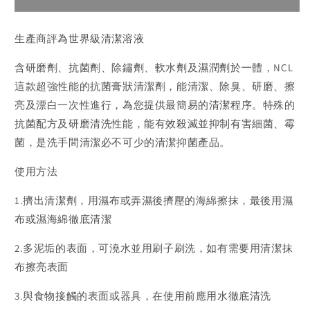
Dab
Dab
清
清
生產商評為世界級清潔溶液
潔
潔
溶
溶
含研磨劑、抗菌劑、除鏽劑、軟水劑及濕潤劑於一體，NCL
液
液
這款超強性能的抗菌膏狀清潔劑，能清潔、除臭、研磨、擦
亮及漂白一次性進行，為您提供最簡易的清潔程序。特殊的
抗菌配方及研磨清洗性能，能有效殺滅並抑制有害細菌、霉
菌，是洗手間清潔必不可少的清潔抑菌產品。
使用方法
1.擠出清潔劑，用濕布或弄濕後擠壓的海綿擦抹，最後用濕
布或濕海綿徹底清潔
2.多泥垢的表面，可澆水並用刷子刷洗，如有需要用清潔抹
布擦亮表面
3.與食物接觸的表面或器具，在使用前應用水徹底清洗