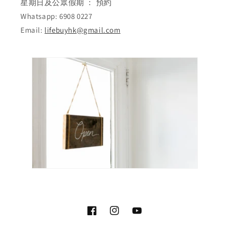
星期日及公眾假期 ： 預約
Whatsapp: 6908 0227
Email:
lifebuyhk@gmail.com
Facebook
Instagram
YouTube