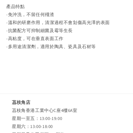
產品特點
-免沖洗，不留任何殘渣
-溫和的研磨作用，清潔過程不會划傷高光澤的表面
-抗菌配方可抑制細菌及霉等生長
-高粘度，可在垂直表面工作
-多用途清潔劑，適用於陶具、瓷具及石材等
茘枝角店
茘枝角香港工業中心C座4樓6A室
星期一至五：13:00-19:00
星期六：13:00-18:00