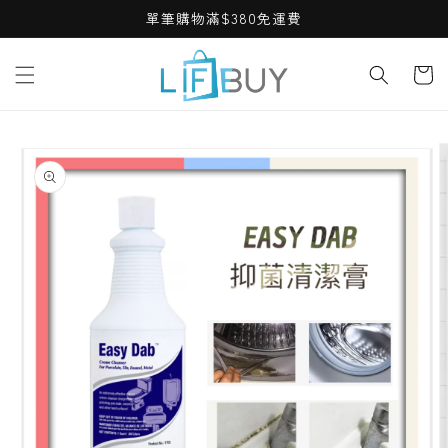
Skip to
單筆購物滿$380免運費
content
Cart
Skip to
product
information