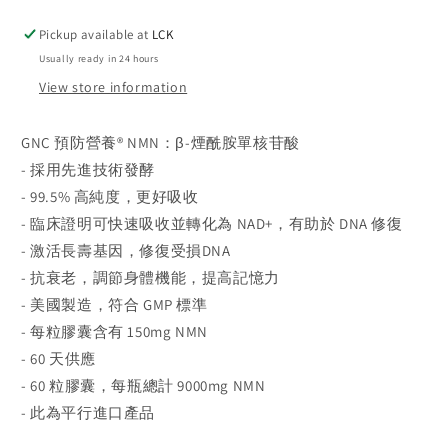
齡
齡
Pickup available at
LCK
高
高
純
純
Usually ready in 24 hours
NMN
NMN
View store information
150mg
150mg
60
60
GNC 預防營養® NMN：β-煙酰胺單核苷酸
粒
粒
- 採用先進技術發酵
- 99.5% 高純度，更好吸收
- 臨床證明可快速吸收並轉化為 NAD+，有助於 DNA 修復
- 激活長壽基因，修復受損DNA
- 抗衰老，調節身體機能，提高記憶力
- 美國製造，符合 GMP 標準
- 每粒膠囊含有 150mg NMN
- 60 天供應
- 60 粒膠囊，每瓶總計 9000mg NMN
- 此為平行進口產品