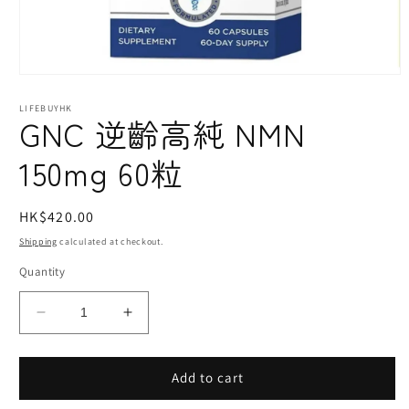
Open
media
1
LIFEBUYHK
GNC 逆齡高純 NMN
in
modal
150mg 60粒
Regular
HK$420.00
price
Shipping
calculated at checkout.
Quantity
Decrease
Increase
quantity
quantity
for
for
GNC
GNC
Add to cart
逆
逆