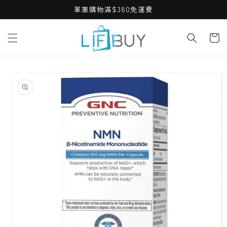
Skip to
單筆購物滿$380免運費
content
Cart
Skip to
product
information