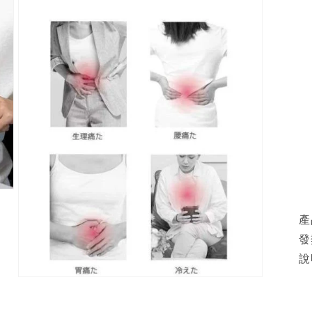
產
發
說
Open
media
3