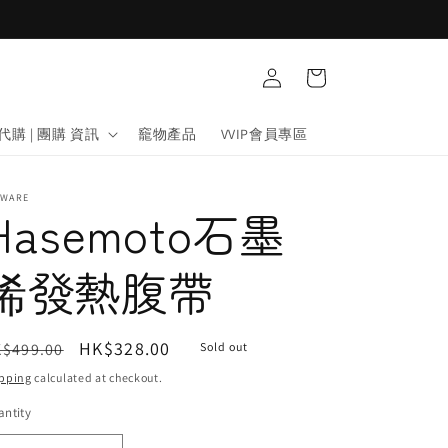
Log
Cart
in
代購 | 團購 資訊
竉物產品
VVIP會員專區
IWARE
Hasemoto石墨
烯發熱腹帶
egular
Sale
HK$328.00
$499.00
Sold out
ice
price
pping
calculated at checkout.
ntity