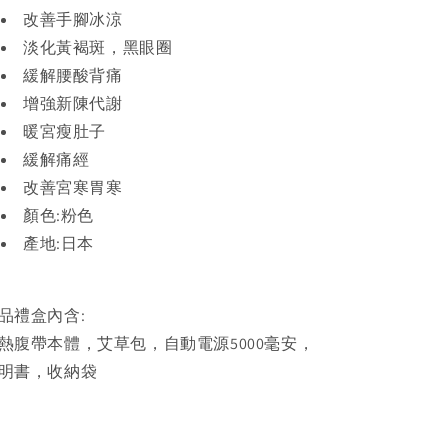
改善手腳冰涼
淡化黃褐斑，黑眼圈
緩解腰酸背痛
增強新陳代謝
暖宮瘦肚子
緩解痛經
改善宮寒胃寒
顏色:粉色
產地:日本
品禮盒內含:
熱腹帶本體，艾草包，自動電源5000毫安，
明書，收納袋