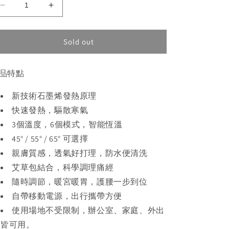
Decrease
Increase
quantity
quantity
for
for
Hasemoto
Hasemoto
Sold out
石
石
墨
墨
品特點
烯
烯
發
發
新技術石墨烯發熱原理
熱
熱
快速發熱，驅散寒氣
腹
腹
3個溫度，6個模式，智能恆溫
帶
帶
45° / 55° / 65° 可選擇
親膚質感，透氣好打理，防水便清洗
艾草包結合，科學調理痛經
隨時調節，暖宮暖胃，護腰一步到位
自帶移動電源，出行攜帶方便
使用場地不受限制，辦公室、家庭、外出
皆可用。