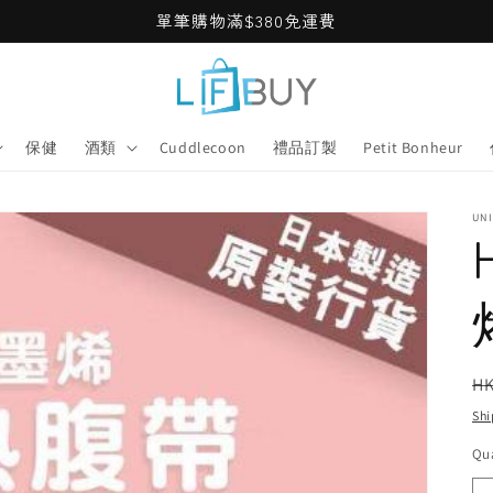
單筆購物滿$380免運費
保健
酒類
Cuddlecoon
禮品訂製
Petit Bonheur
UN
R
HK
pr
Shi
Qua