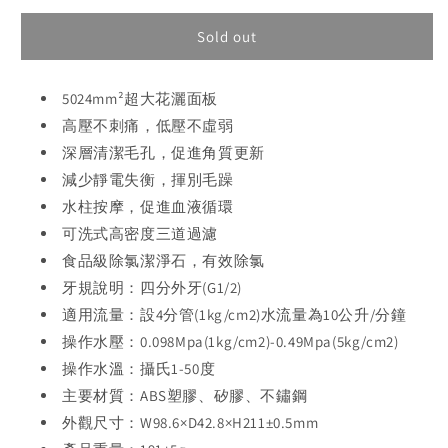
for
for
MiniBle
MiniBle
Sold out
i
i
除
除
5024mm²超大花灑面板
氯
氯
高壓不刺痛，低壓不虛弱
微
微
氣
氣
深層清潔毛孔，促進角質更新
泡
泡
減少靜電失衡，揮別毛躁
花
花
水柱按摩，促進血液循環
灑
灑
可洗式高密度三道過濾
頭
頭
食品級除氯潔淨石，有效除氯
牙規說明：四分外牙(G1/2)
適用流量：設4分管(1kg/cm2)水流量為10公升/分鐘
操作水壓：0.098Mpa(1kg/cm2)-0.49Mpa(5kg/cm2)
操作水溫：攝氏1-50度
主要材質：ABS塑膠、矽膠、不鏽鋼
外觀尺寸：W98.6×D42.8×H211±0.5mm