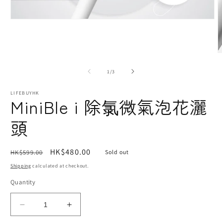
Open
media
1
in
modal
O
m
2
of
1
/
3
i
m
LIFEBUYHK
MiniBle i 除氯微氣泡花灑
頭
Regular
Sale
HK$480.00
HK$599.00
Sold out
price
price
Shipping
calculated at checkout.
Quantity
Decrease
Increase
quantity
quantity