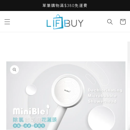
Skip to
單筆購物滿$380免運費
content
Cart
Skip to
product
information