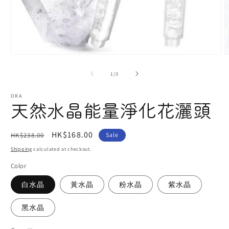
Open
O
media
m
1
2
of
1
/
3
in
i
modal
m
ORA
天然水晶能量淨化花灑頭
Regular
Sale
HK$168.00
HK$238.00
Sale
price
price
Shipping
calculated at checkout.
Color
白水晶
黃水晶
粉水晶
紫水晶
黑水晶