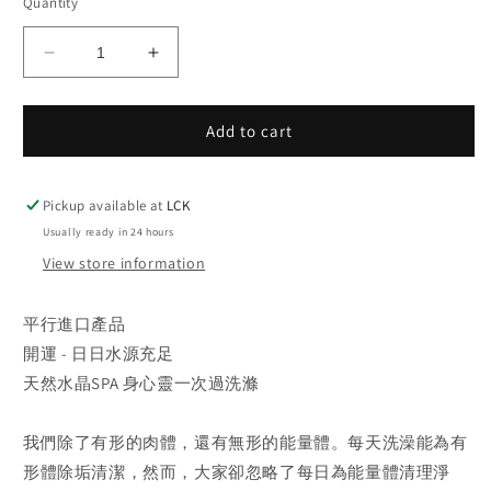
Quantity
Decrease
Increase
quantity
quantity
for
for
Add to cart
天
天
然
然
水
水
Pickup available at
LCK
晶
晶
Usually ready in 24 hours
能
能
View store information
量
量
淨
淨
化
化
平行進口產品
花
花
開運 - 日日水源充足
灑
灑
天然水晶SPA 身心靈一次過洗滌
頭
頭
我們除了有形的肉體，還有無形的能量體。每天洗澡能為有
形體除垢清潔，然而，大家卻忽略了每日為能量體清理淨