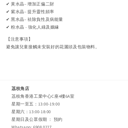
✔ 黃水晶– 增加正偏二財
✔ 紫水晶– 提升靈性頻率
✔ 黑水晶– 祛除負性及病能量
✔ 粉水晶 - 強化人綠及姻緣
【注意事項】
避免讓兒童接觸未安裝好的花灑頭及包裝物料。
茘枝角店
茘枝角香港工業中心C座4樓6A室
星期一至五：13:00-19:00
星期六：13:00-18:00
星期日及公眾假期 ： 預約
Whatsapp: 6908 0227