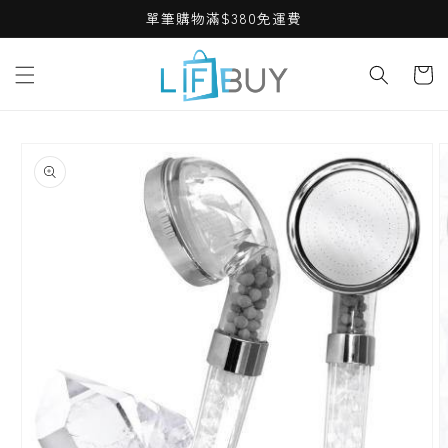
Skip to
單筆購物滿$380免運費
content
Cart
Skip to
product
information