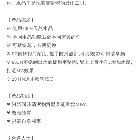
化。水晶正是洗滌能量體的最佳工貝.
【產品描述】
※ 使用100%天然水晶
※ 不同水晶功能迎合不同需要的你
※ 可拆濾芯，方便更換
※ PC物料輕而耐用, 握手防滑設計, 小朋友亦可輕易拿動
※ 60CM不锈綱出水面板耐用堅固, 配上上百小孔, 增加水壓,
打造SPA效果
※ 20 MM通用軟管按口
【產品功用】
❤ 淋浴同時清潔物質體及能量體AURA
❤ 改善體質
❤ 提高自身頻率
【合適人士】