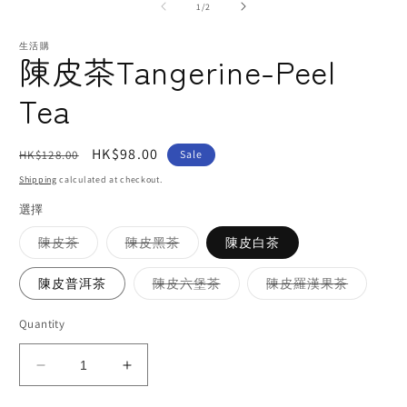
2
1
of
1
/
2
i
in
m
modal
生活購
陳皮茶Tangerine-Peel
Tea
Regular
Sale
HK$98.00
HK$128.00
Sale
price
price
Shipping
calculated at checkout.
選擇
Variant
Variant
陳皮茶
陳皮黑茶
陳皮白茶
sold
sold
out
out
or
or
Variant
Variant
陳皮普洱茶
陳皮六堡茶
陳皮羅漢果茶
unavailable
unavailable
sold
sold
out
out
or
or
Quantity
unavailable
unavailab
Decrease
Increase
quantity
quantity