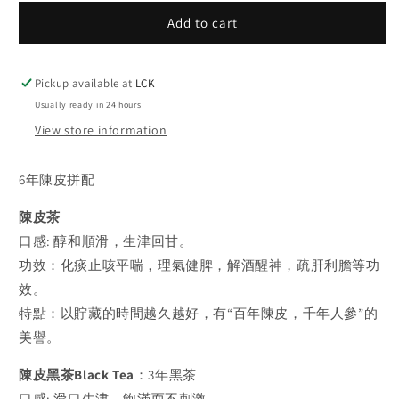
for
for
Add to cart
陳
陳
皮
皮
茶
茶
Pickup available at
LCK
Tangerine-
Tangerine-
Peel
Peel
Usually ready in 24 hours
Tea
Tea
View store information
6年陳皮
拼配
陳皮茶
口感: 醇和順滑，生津回甘。
功效：化痰止咳平喘，理氣健脾，解酒醒神，疏肝利膽等功
效。
特點：以貯藏的時間越久越好，有“百年陳皮，千年人參”的
美譽。
陳皮黑茶Black Tea
：3年黑茶
口感: 滑口生津，飽滿而不刺激