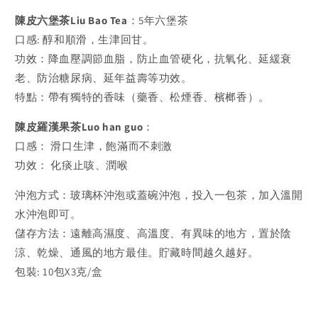
陳皮六堡茶Liu Bao Tea
：5年六堡茶
口感: 醇和順滑，生津回甘。
功效：降血壓調節血脂，防止血管硬化，抗氧化、延緩衰
老、防治糖尿病、延年益壽等功效。
特點：帶有獨特的香味（藥香、松煙香、檳榔香）。
陳皮羅漢果茶Luo han guo
：
口感： 滑口生津，飽滿而不刺激
功效： 化痰止咳、潤喉
沖泡方式：玻璃杯沖泡或蓋碗沖泡，投入一包茶，加入溫開
水沖泡即可。
儲存方法：遠離高濕度、高溫度、有異味的地方，置於陰
涼、乾燥、通風的地方最佳。貯藏時間越久越好。
包裝: 10包X3克/盒