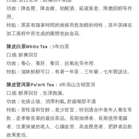
功效：降血壓、降血糖、助醒酒、延緩衰老、降膽固醇等作
用。
特點：黑茶有隨著時間的推移而愈加醇的特性，其中茯磚在
加工過程中所生成的菌體色如金花.
陳皮白茶White Tea
：5年白茶
口感: 鮮爽回甘
功效：養心、養肝、養目、抗氧化等作用.
特點：滋昧鮮醇可口，有著一年茶，三年藥，七年寶說法。
陳皮普洱茶Pu'erh Tea
：8年高山古樹普洱
口感: 醇厚回甘，生津飽滿。
功效：化痰止咳、消滯利氣, 舒緩喉部不適
特點：茶性溫和甘醇，老少皆宜，特別適合中老年人養生常
飲，是孝敬長輩的最佳茶品。長期抽煙者、長期使用電腦
者、注重保健的老人、心腦血管、高血壓患者、肥胖者品飲
效果更佳。