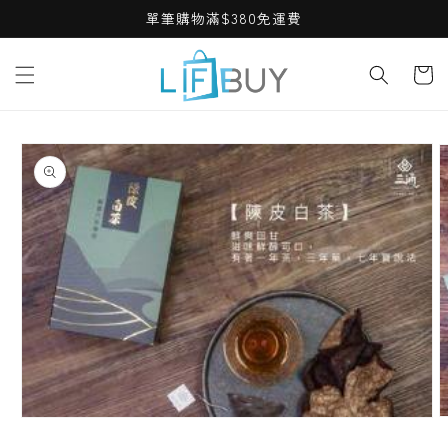
Skip to
單筆購物滿$380免運費
content
Cart
Skip to
product
information
O
Open
m
media